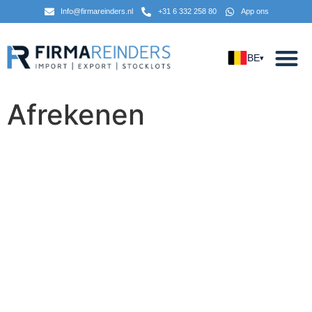
Info@firmareinders.nl
+31 6 332 258 80
App ons
BE
▾
Afrekenen