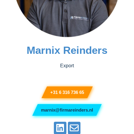
Marnix Reinders
Export
+31 6 316 736 65
marnix@firmareinders.nl