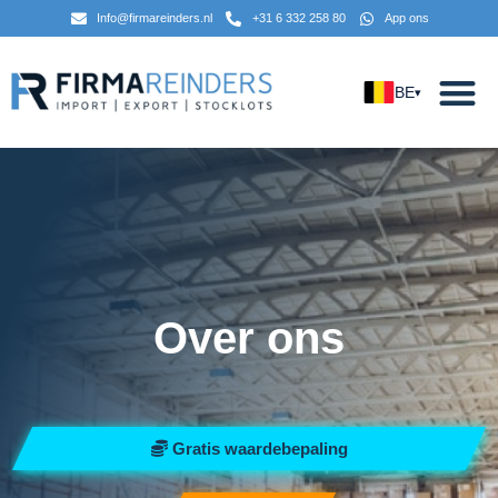
Info@firmareinders.nl
+31 6 332 258 80
App ons
BE
▾
Over ons
Gratis waardebepaling