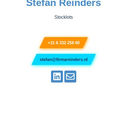
Stefan Reinders
Stocklots
+31 6 332 258 80
stefan@firmareinders.nl