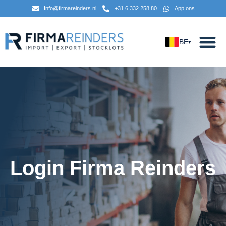
Info@firmareinders.nl
+31 6 332 258 80
App ons
BE
▾
Login Firma Reinders