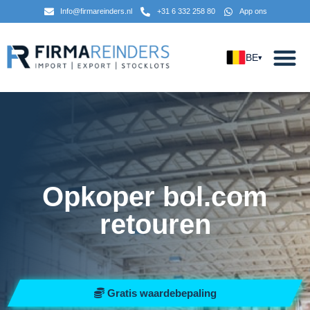
Info@firmareinders.nl
+31 6 332 258 80
App ons
BE
▾
Opkoper bol.com
retouren
Gratis waardebepaling