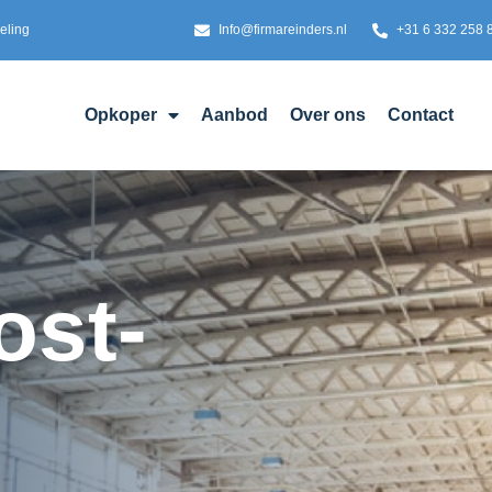
eling
Info@firmareinders.nl
+31 6 332 258 
Opkoper
Aanbod
Over ons
Contact
ost-
n