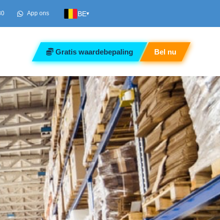
BE
80
App ons
▾
Gratis waardebepaling
Bel nu