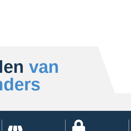
len
van
nders