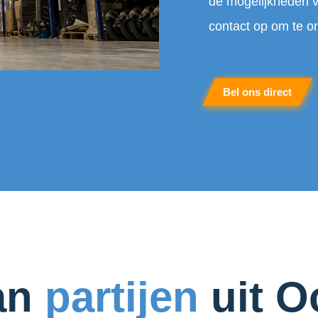
de mogelijkheden v
contact op om te 
Bel ons direct
an
partijen
uit O