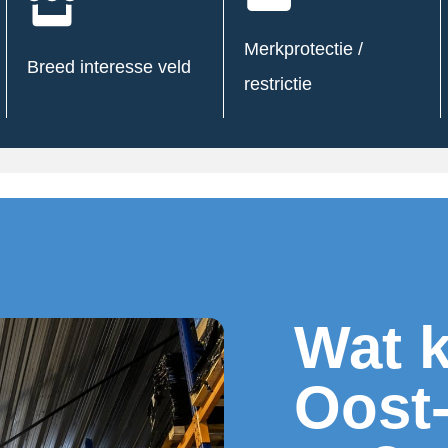
Merkprotectie /
Breed interesse veld
restrictie
Wat k
Oost